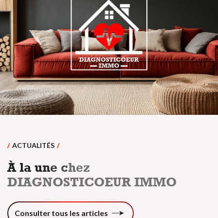
ACTUALITÉS
À
l
a
u
n
e
c
h
e
z
D
I
A
G
N
O
S
T
I
C
O
E
U
R
I
M
M
O
Consulter tous les articles