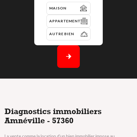
MAISON
APPARTEMENT
AUTRE BIEN
D
i
a
g
n
o
s
t
i
c
s
i
m
m
o
b
i
l
i
e
r
s
A
m
n
é
v
i
l
l
e
-
5
7
3
6
0
La vente comme la location d’un bien immobilier impose au